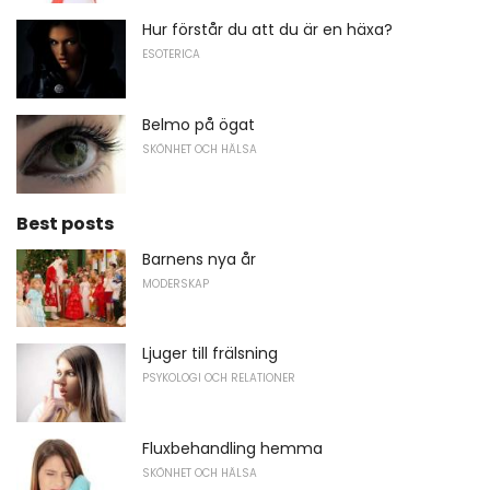
Hur förstår du att du är en häxa?
ESOTERICA
Belmo på ögat
SKÖNHET OCH HÄLSA
Best posts
Barnens nya år
MODERSKAP
Ljuger till frälsning
PSYKOLOGI OCH RELATIONER
Fluxbehandling hemma
SKÖNHET OCH HÄLSA