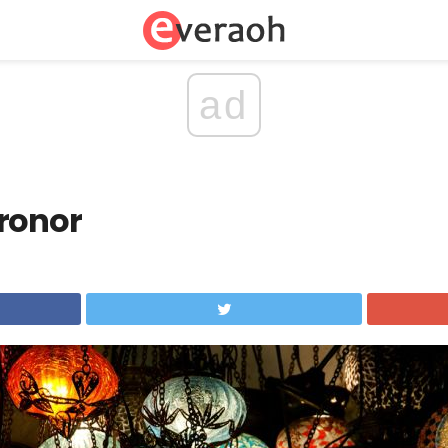
ad
ronor