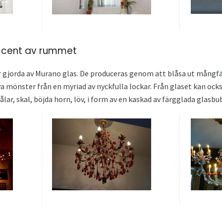
accent av rummet
r gjorda av Murano glas. De produceras genom att blåsa ut mångfä
va mönster från en myriad av nyckfulla lockar. Från glaset kan ocks
ålar, skal, böjda horn, löv, i form av en kaskad av färgglada glasbu