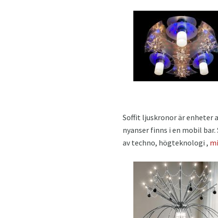
Soffit ljuskronor är enheter
nyanser finns i en mobil bar. 
av techno, högteknologi ,
mi