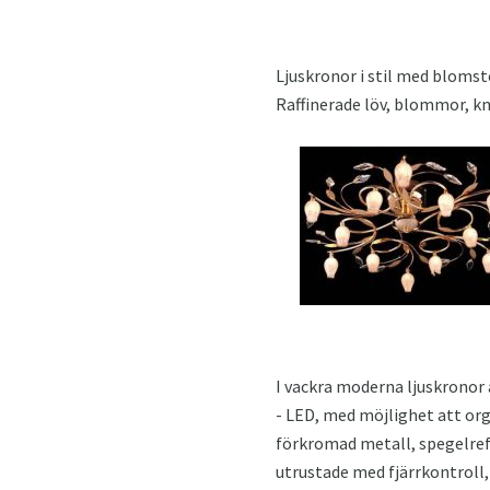
Ljuskronor i stil med bloms
Raffinerade löv, blommor, k
I vackra moderna ljuskronor 
- LED, med möjlighet att or
förkromad metall, spegelref
utrustade med fjärrkontroll