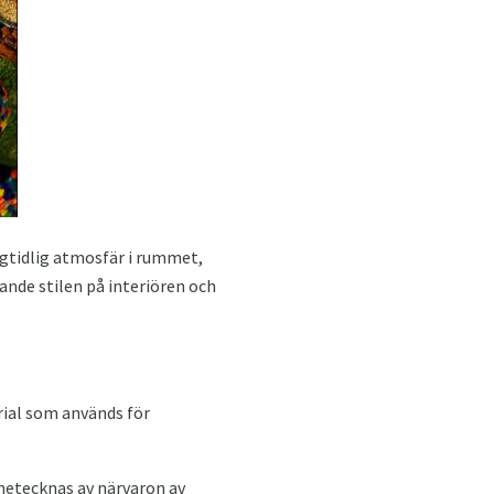
högtidlig atmosfär i rummet,
pande stilen på interiören och
erial som används för
nnetecknas av närvaron av