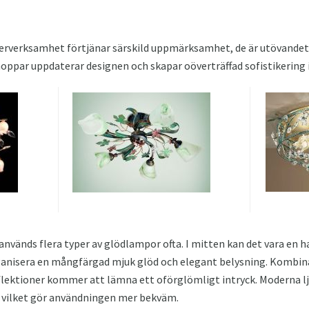
terverksamhet förtjänar särskild uppmärksamhet, de är utövandet 
noppar uppdaterar designen och skapar oöverträffad sofistikering
används flera typer av glödlampor ofta. I mitten kan det vara en
ganisera en mångfärgad mjuk glöd och elegant belysning. Kombina
lektioner kommer att lämna ett oförglömligt intryck. Moderna lju
, vilket gör användningen mer bekväm.