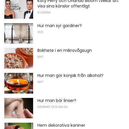
Katy Perry och Orlando Bloom tvekar att
visa sina känslor offentligt
STJÄRNA
Hur man syr gardiner?
HUS
Bokhete i en mikrovågsugn
MAT
Hur man gör konjak från alkohol?
MAT
Hur man bär linser?
SKÖNHET OCH HÄLSA
Hem dekorativa kaniner