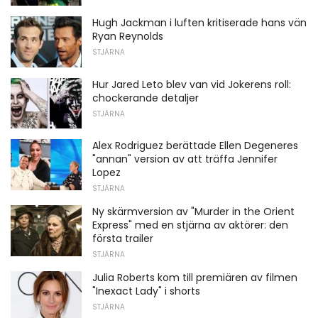
Hugh Jackman i luften kritiserade hans vän
Ryan Reynolds
STJÄRNA
Hur Jared Leto blev van vid Jokerens roll:
chockerande detaljer
STJÄRNA
Alex Rodriguez berättade Ellen Degeneres
"annan" version av att träffa Jennifer
Lopez
STJÄRNA
Ny skärmversion av "Murder in the Orient
Express" med en stjärna av aktörer: den
första trailer
STJÄRNA
Julia Roberts kom till premiären av filmen
"Inexact Lady" i shorts
STJÄRNA