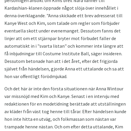
personligen ansökt om Kims brev. Nära vänner till
Kardashian-klanen öppnade något slöja över innehållet i
denna överklagande. "Anna skickade ett brev adresserat till
Kanye West och Kim, som talade om regler som förbjuder
eventuella skott under evenemanget. Dessutom fanns det
linjer att om ett stjärnpar bryter mot förbudet faller de
automatiskt in i "svarta listan" och kommer inte längre att
få inbjudningar till Costume Institute Ball, säger insideren.
Dessutom betonade han att i det året, efter det frigjorda
självet från händelsen, gjorde Anna ett uttalande och sa att
hon var offentligt förödmjukad.
Och det här är inte den första situationen när Anna Wintour
var missnöjd med Kim och Kanye. Senast i en intervju med
redaktionen för en modetidning berättade att utställningen
av kläder från väst tog henne till tårar. Efter händelsen kunde
hon inte hitta en utväg, och folkmassan som nästan var
trampade henne nästan. Och om efter detta uttalande, Kim