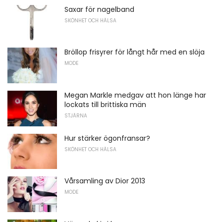
Saxar för nagelband
SKÖNHET OCH HÄLSA
Bröllop frisyrer för långt hår med en slöja
MODE
Megan Markle medgav att hon länge har
lockats till brittiska män
STJÄRNA
Hur stärker ögonfransar?
SKÖNHET OCH HÄLSA
Vårsamling av Dior 2013
MODE