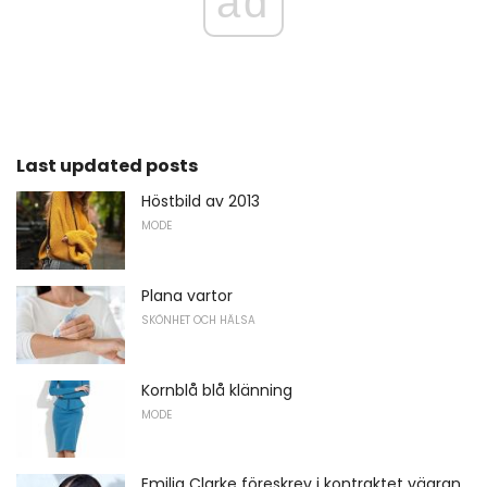
ad
Last updated posts
Höstbild av 2013
MODE
Plana vartor
SKÖNHET OCH HÄLSA
Kornblå blå klänning
MODE
Emilia Clarke föreskrev i kontraktet vägran