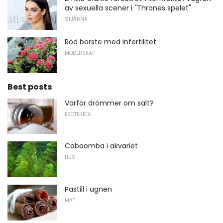
av sexuella scener i "Thrones spelet"
STJÄRNA
Röd borste med infertilitet
MODERSKAP
Best posts
Varför drömmer om salt?
ESOTERICA
Caboomba i akvariet
HUS
Pastill i ugnen
MAT