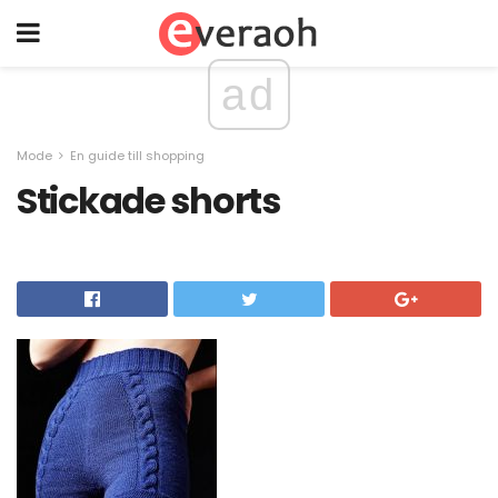
ad
Mode
En guide till shopping
Stickade shorts