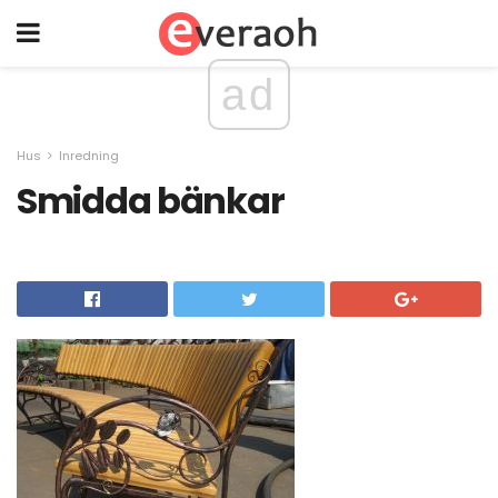
ad
Hus
Inredning
Smidda bänkar