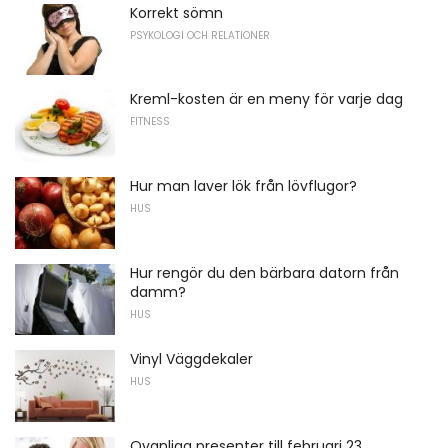
Korrekt sömn
PSYKOLOGI OCH RELATIONER
Kreml-kosten är en meny för varje dag
FITNESS
Hur man laver lök från lövflugor?
HUS
Hur rengör du den bärbara datorn från
damm?
HUS
Vinyl Väggdekaler
HUS
Ovanliga presenter till februari 23