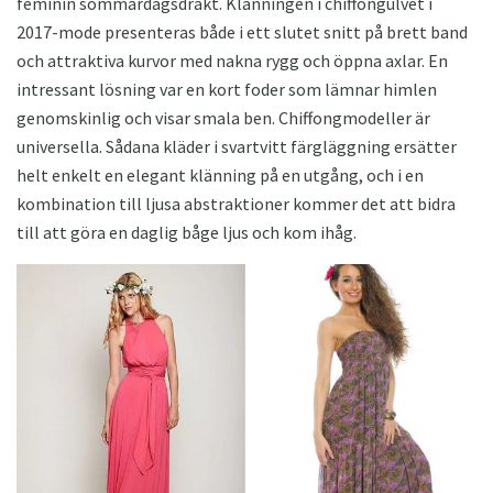
feminin sommardagsdräkt. Klänningen i chiffongulvet i
2017-mode presenteras både i ett slutet snitt på brett band
och attraktiva kurvor med nakna rygg och öppna axlar. En
intressant lösning var en kort foder som lämnar himlen
genomskinlig och visar smala ben. Chiffongmodeller är
universella. Sådana kläder i svartvitt färgläggning ersätter
helt enkelt en elegant klänning på en utgång, och i en
kombination till ljusa abstraktioner kommer det att bidra
till att göra en daglig båge ljus och kom ihåg.