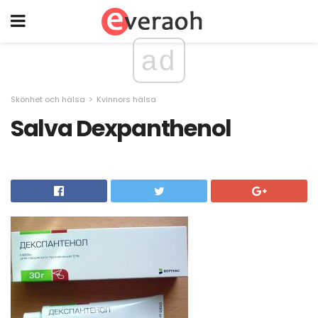
ad
Skönhet och hälsa
Kvinnors hälsa
Salva Dexpanthenol