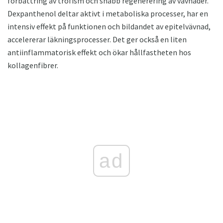
förbättring av trofism och snabb regenerering av vävnader.
Dexpanthenol deltar aktivt i metaboliska processer, har en
intensiv effekt på funktionen och bildandet av epitelvävnad,
accelererar läkningsprocesser. Det ger också en liten
antiinflammatorisk effekt och ökar hållfastheten hos
kollagenfibrer.
ad