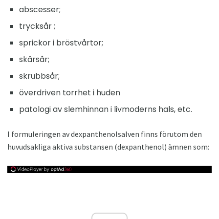
abscesser;
trycksår ;
sprickor i bröstvårtor;
skärsår;
skrubbsår;
överdriven torrhet i huden
patologi av slemhinnan i livmoderns hals, etc.
I formuleringen av dexpanthenolsalven finns förutom den
huvudsakliga aktiva substansen (dexpanthenol) ämnen som: