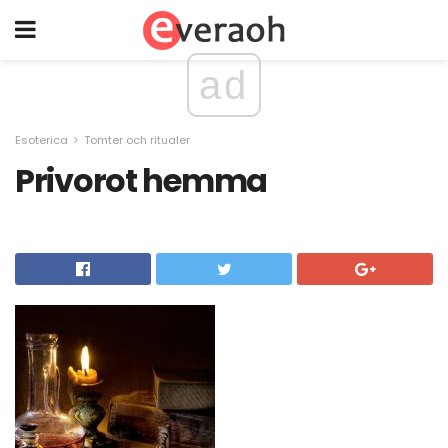
ad
Esoterica
Tomter och ritualer
Privorot hemma