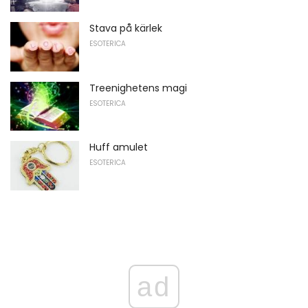
Stava på kärlek
ESOTERICA
Treenighetens magi
ESOTERICA
Huff amulet
ESOTERICA
ad