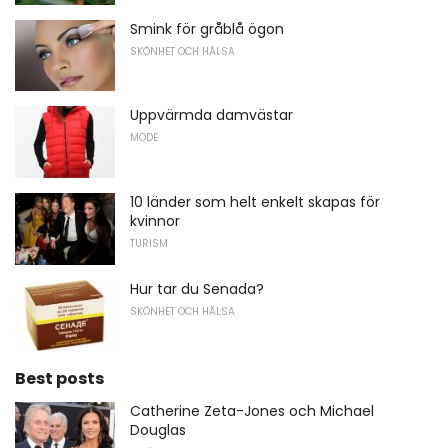
Smink för gråblå ögon
SKÖNHET OCH HÄLSA
Uppvärmda damvästar
MODE
10 länder som helt enkelt skapas för
kvinnor
TURISM
Hur tar du Senada?
SKÖNHET OCH HÄLSA
Best posts
Catherine Zeta-Jones och Michael
Douglas