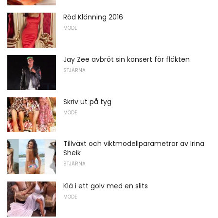
Röd Klänning 2016
MODE
Jay Zee avbröt sin konsert för fläkten
STJÄRNA
Skriv ut på tyg
MODE
Tillväxt och viktmodellparametrar av Irina
Sheik
STJÄRNA
Klä i ett golv med en slits
MODE