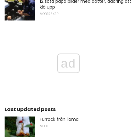
12 söta papa bilder med dotter, adoring att
klä upp
MODERSKAP
ad
Last updated posts
Furrock från llama
MODE