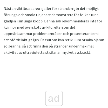
Nästan viktlösa pareo-galler för stranden gör det möjligt
för unga och smala tjejer att demonstrera för folket runt
glädjen i sin unga kropp. Denna sak rekommenderas inte för
kvinnor med överskott av kilo, eftersom det
uppmärksammar problemområden och presenterar dem i
ett ofördelaktigt ljus. Dessutom kan retikulum orsaka ojämn
solbränna, så att finna den på stranden under maximal
aktivitet av ultravioletta strålar är mycket avskräckt.
ad