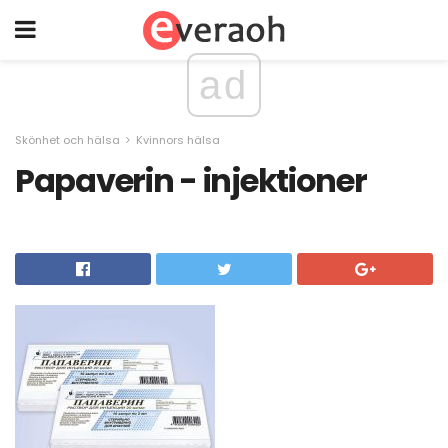
ad
Skönhet och hälsa
Kvinnors hälsa
Papaverin - injektioner