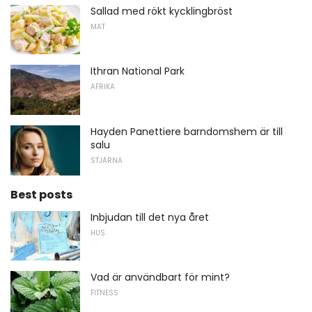
Sallad med rökt kycklingbröst
MAT
Ithran National Park
AFRIKA
Hayden Panettiere barndomshem är till
salu
STJÄRNA
Best posts
Inbjudan till det nya året
HUS
Vad är användbart för mint?
FITNESS