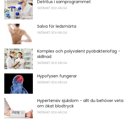
Detritus i samprogrammet
SKÖNHET OCH HÄLSA
Salva för ledsmärta
SKÖNHET OCH HÄLSA
Komplex och polyvalent pyobakteriofag -
skillnad
SKÖNHET OCH HÄLSA
Hypofysen fungerar
SKÖNHET OCH HÄLSA
Hypertensiv sjukdom - allt du behöver veta
om ökat blodtryck
SKÖNHET OCH HÄLSA