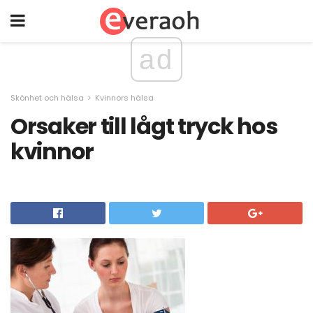
ad
Skönhet och hälsa
Kvinnors hälsa
Orsaker till lågt tryck hos
kvinnor