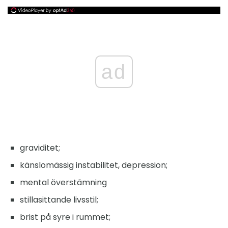
ad
graviditet;
känslomässig instabilitet, depression;
mental överstämning
stillasittande livsstil;
brist på syre i rummet;