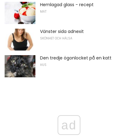
Hemlagad glass - recept
MAT
Vänster sida adnexit
SKÖNHET OCH HÄLSA
Den tredje ögonlocket på en katt
HUS
ad