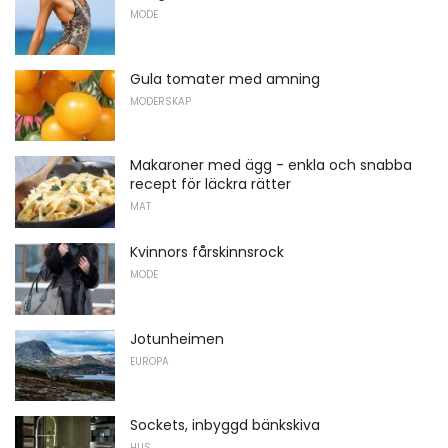
MODE
Gula tomater med amning
MODERSKAP
Makaroner med ägg - enkla och snabba
recept för läckra rätter
MAT
Kvinnors fårskinnsrock
MODE
Jotunheimen
EUROPA
Sockets, inbyggd bänkskiva
HUS