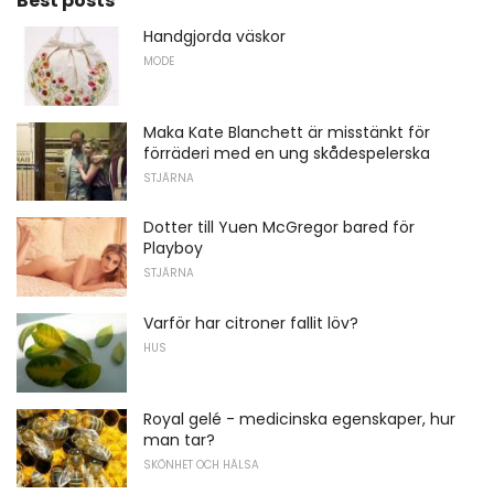
Best posts
Handgjorda väskor
MODE
Maka Kate Blanchett är misstänkt för
förräderi med en ung skådespelerska
STJÄRNA
Dotter till Yuen McGregor bared för
Playboy
STJÄRNA
Varför har citroner fallit löv?
HUS
Royal gelé - medicinska egenskaper, hur
man tar?
SKÖNHET OCH HÄLSA