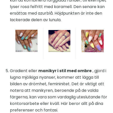
kan du kombinera färgglada ränder, till exempel,
lyser rosa felfritt med karamell. Den senare kan
ersättas med azurblå. Höjdpunkten är inte den
lackerade delen av lunula.
Gradient eller
manikyr i stil med ombre
, gjord i
lugna mjölkiga nyanser, kommer att lägga till
bilden av drömhet, femininitet. Det är viktigt att
notera att manikyren, beroende på de valda
färgerna, kan vara som vardaglig uteslutande för
kontorsarbete eller kväll. Här beror allt på dina
preferenser och fantasi.