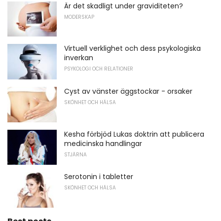
Är det skadligt under graviditeten?
MODERSKAP
Virtuell verklighet och dess psykologiska
inverkan
PSYKOLOGI OCH RELATIONER
Cyst av vänster äggstockar - orsaker
SKÖNHET OCH HÄLSA
Kesha förbjöd Lukas doktrin att publicera
medicinska handlingar
STJÄRNA
Serotonin i tabletter
SKÖNHET OCH HÄLSA