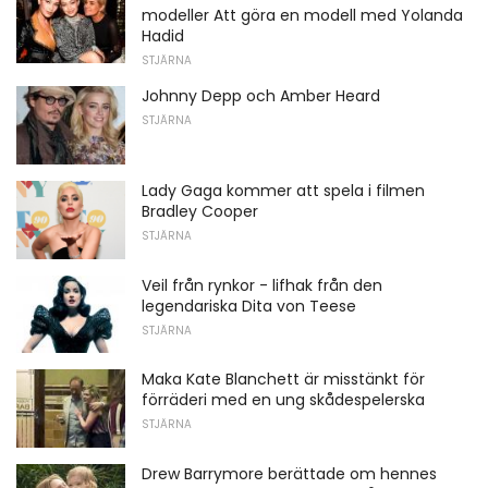
modeller Att göra en modell med Yolanda
Hadid
STJÄRNA
Johnny Depp och Amber Heard
STJÄRNA
Lady Gaga kommer att spela i filmen
Bradley Cooper
STJÄRNA
Veil från rynkor - lifhak från den
legendariska Dita von Teese
STJÄRNA
Maka Kate Blanchett är misstänkt för
förräderi med en ung skådespelerska
STJÄRNA
Drew Barrymore berättade om hennes