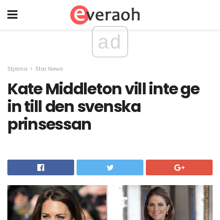
ad
Stjärna
Star News
Kate Middleton vill inte ge
in till den svenska
prinsessan