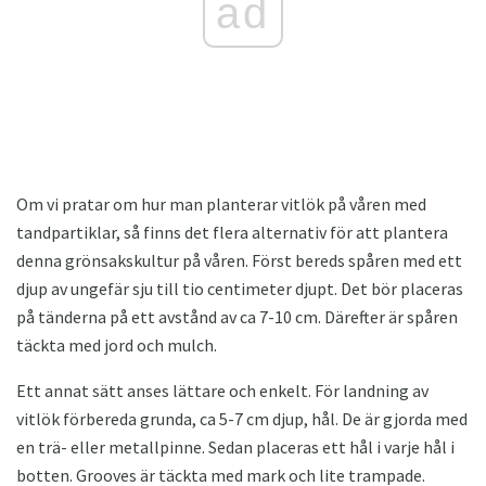
ad
Om vi ​​pratar om hur man planterar vitlök på våren med
tandpartiklar, så finns det flera alternativ för att plantera
denna grönsakskultur på våren. Först bereds spåren med ett
djup av ungefär sju till tio centimeter djupt. Det bör placeras
på tänderna på ett avstånd av ca 7-10 cm. Därefter är spåren
täckta med jord och mulch.
Ett annat sätt anses lättare och enkelt. För landning av
vitlök förbereda grunda, ca 5-7 cm djup, hål. De är gjorda med
en trä- eller metallpinne. Sedan placeras ett hål i varje hål i
botten. Grooves är täckta med mark och lite trampade.