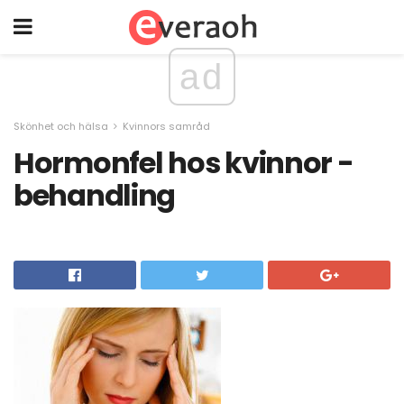
ad
Skönhet och hälsa
Kvinnors samråd
Hormonfel hos kvinnor -
behandling