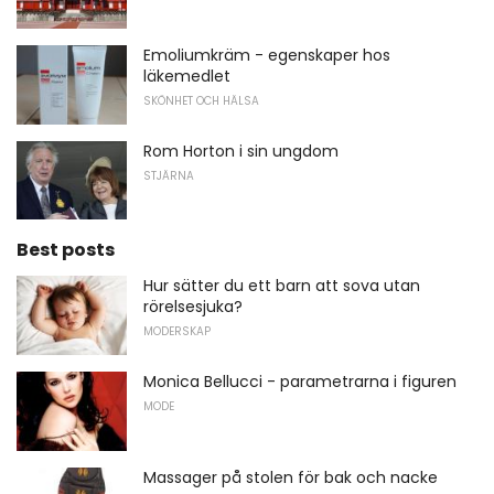
Emoliumkräm - egenskaper hos
läkemedlet
SKÖNHET OCH HÄLSA
Rom Horton i sin ungdom
STJÄRNA
Best posts
Hur sätter du ett barn att sova utan
rörelsesjuka?
MODERSKAP
Monica Bellucci - parametrarna i figuren
MODE
Massager på stolen för bak och nacke