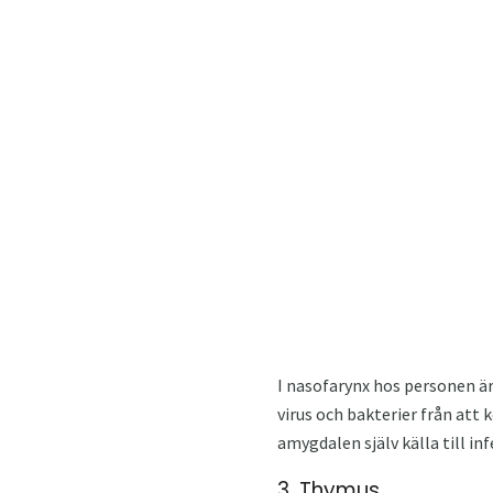
I nasofarynx hos personen är 
virus och bakterier från att 
amygdalen själv källa till in
3. Thymus