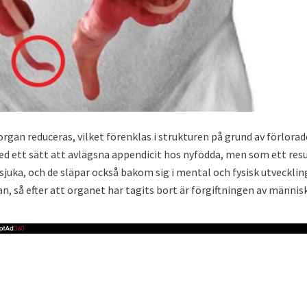
rgan reduceras, vilket förenklas i strukturen på grund av förlorade
ed ett sätt att avlägsna appendicit hos nyfödda, men som ett resul
 sjuka, och de släpar också bakom sig i mental och fysisk utveckl
an, så efter att organet har tagits bort är förgiftningen av männi