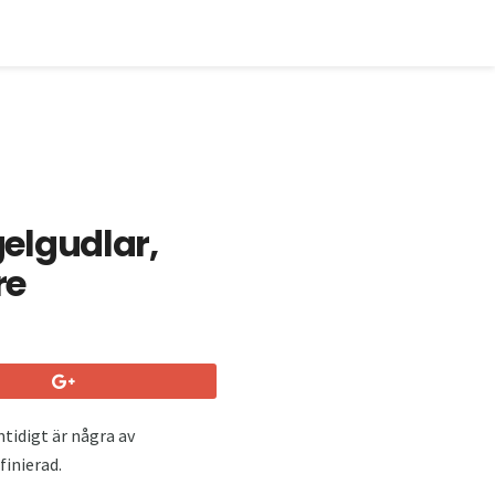
elgudlar,
re
tidigt är några av
inierad.