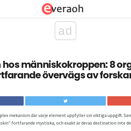
ad
 hos människokroppen: 8 org
ortfarande övervägs av forska
ex mekanism där varje element uppfyller sin viktiga uppgift. Sam
n" fortfarande mystiska, och exakt är deras destination inte def