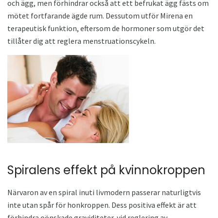
och ägg, men förhindrar också att ett befrukat ägg fästs om
mötet fortfarande ägde rum. Dessutom utför Mirena en
terapeutisk funktion, eftersom de hormoner som utgör det
tillåter dig att reglera menstruationscykeln.
Spiralens effekt på kvinnokroppen
Närvaron av en spiral inuti livmodern passerar naturligtvis
inte utan spår för honkroppen. Dess positiva effekt är att
förhindra oönskade graviditeter, vid reglering av