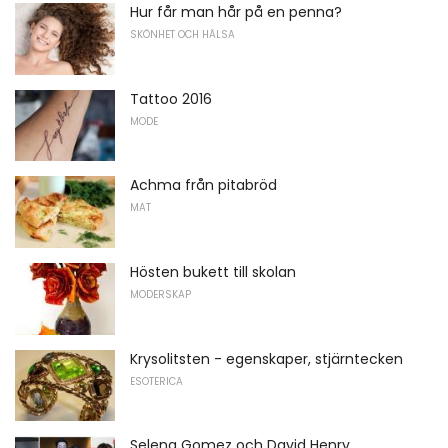
Hur får man hår på en penna?
SKÖNHET OCH HÄLSA
Tattoo 2016
MODE
Achma från pitabröd
MAT
Hösten bukett till skolan
MODERSKAP
Krysolitsten - egenskaper, stjärntecken
ESOTERICA
Selena Gomez och David Henry