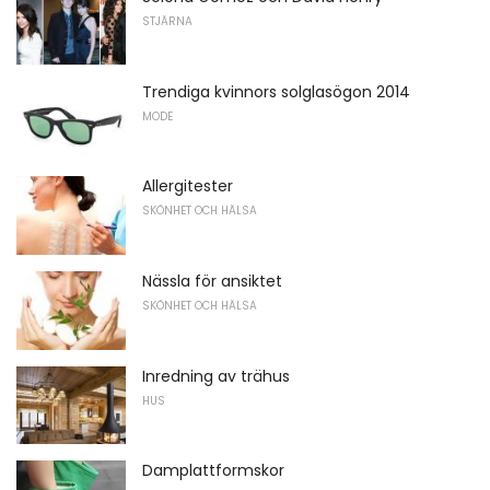
STJÄRNA
Trendiga kvinnors solglasögon 2014
MODE
Allergitester
SKÖNHET OCH HÄLSA
Nässla för ansiktet
SKÖNHET OCH HÄLSA
Inredning av trähus
HUS
Damplattformskor