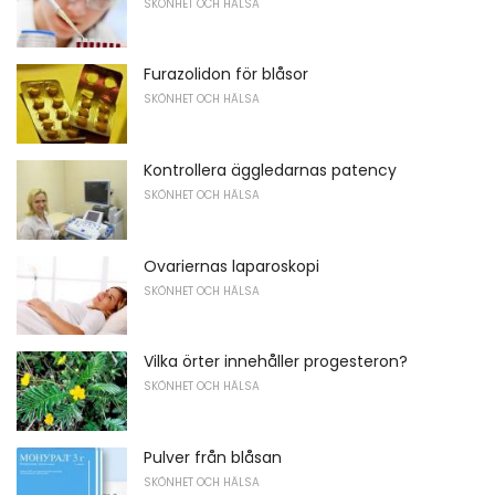
SKÖNHET OCH HÄLSA
Furazolidon för blåsor
SKÖNHET OCH HÄLSA
Kontrollera äggledarnas patency
SKÖNHET OCH HÄLSA
Ovariernas laparoskopi
SKÖNHET OCH HÄLSA
Vilka örter innehåller progesteron?
SKÖNHET OCH HÄLSA
Pulver från blåsan
SKÖNHET OCH HÄLSA