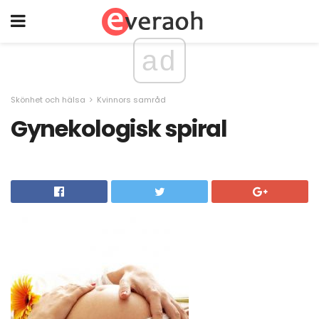
ad
Skönhet och hälsa
Kvinnors samråd
Gynekologisk spiral