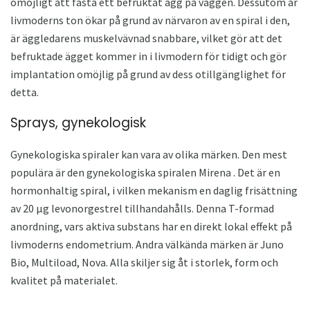
omöjligt att fästa ett befruktat ägg på väggen. Dessutom är
livmoderns ton ökar på grund av närvaron av en spiral i den,
är äggledarens muskelvävnad snabbare, vilket gör att det
befruktade ägget kommer in i livmodern för tidigt och gör
implantation omöjlig på grund av dess otillgänglighet för
detta.
Sprays, gynekologisk
Gynekologiska spiraler kan vara av olika märken. Den mest
populära är den gynekologiska spiralen Mirena . Det är en
hormonhaltig spiral, i vilken mekanism en daglig frisättning
av 20 μg levonorgestrel tillhandahålls. Denna T-formad
anordning, vars aktiva substans har en direkt lokal effekt på
livmoderns endometrium. Andra välkända märken är Juno
Bio, Multiload, Nova. Alla skiljer sig åt i storlek, form och
kvalitet på materialet.