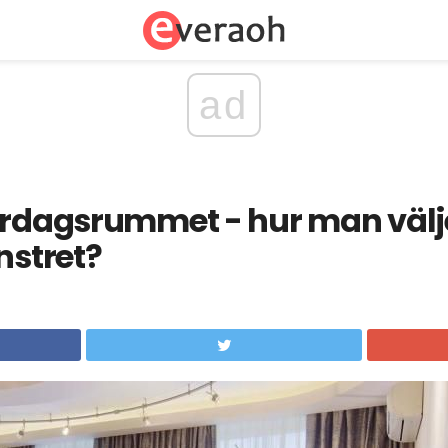
ad
vardagsrummet - hur man välj
nstret?