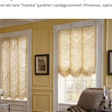
er att vara "franska" gardiner i vardagsrummet i Provence , spec