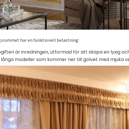
agsrummet har en funktionell belastning:
giften är inredningen, utformad för att skapa en lyxig och
ja långa modeller som kommer ner till golvet med mjuka v