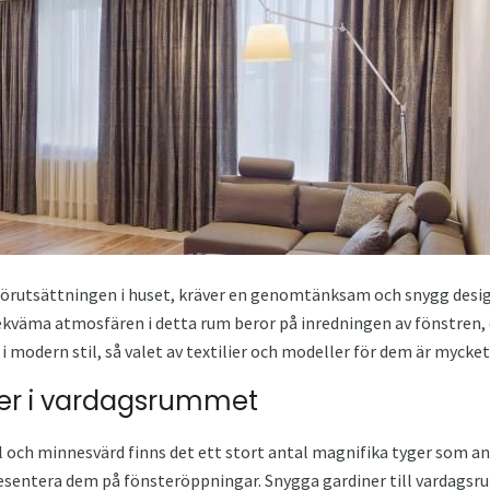
förutsättningen i huset, kräver en genomtänksam och snygg desig
ekväma atmosfären i detta rum beror på inredningen av fönstren,
modern stil, så valet av textilier och modeller för dem är mycket 
er i vardagsrummet
al och minnesvärd finns det ett stort antal magnifika tyger som an
resentera dem på fönsteröppningar. Snygga gardiner till vardagsr