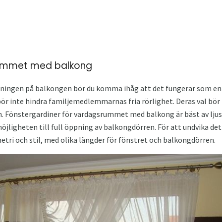
rummet med balkong
ningen på balkongen bör du komma ihåg att det fungerar som en 
r inte hindra familjemedlemmarnas fria rörlighet. Deras val bör 
. Fönstergardiner för vardagsrummet med balkong är bäst av lju
öjligheten till full öppning av balkongdörren. För att undvika de
tri och stil, med olika längder för fönstret och balkongdörren.