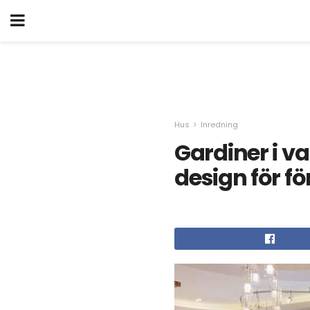
Hus
Inredning
Gardiner i 
design för fö