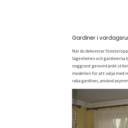
Gardiner i vardags
När du dekorerar fönsteröpp
lägenheten och gardinerna bö
noggrant genomtänkt stilen
modellen för att välja med m
raka gardiner, använd asymme