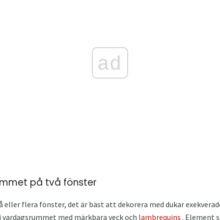
ad
ummet på två fönster
 eller flera fönster, det är bäst att dekorera med dukar exekverade
er i vardagsrummet med märkbara veck och
lambrequins
. Element 