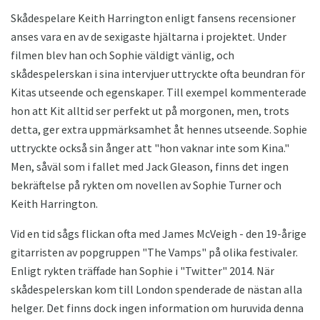
Skådespelare Keith Harrington enligt fansens recensioner
anses vara en av de sexigaste hjältarna i projektet. Under
filmen blev han och Sophie väldigt vänlig, och
skådespelerskan i sina intervjuer uttryckte ofta beundran för
Kitas utseende och egenskaper. Till exempel kommenterade
hon att Kit alltid ser perfekt ut på morgonen, men, trots
detta, ger extra uppmärksamhet åt hennes utseende. Sophie
uttryckte också sin ånger att "hon vaknar inte som Kina."
Men, såväl som i fallet med Jack Gleason, finns det ingen
bekräftelse på rykten om novellen av Sophie Turner och
Keith Harrington.
Vid en tid sågs flickan ofta med James McVeigh - den 19-årige
gitarristen av popgruppen "The Vamps" på olika festivaler.
Enligt rykten träffade han Sophie i "Twitter" 2014. När
skådespelerskan kom till London spenderade de nästan alla
helger. Det finns dock ingen information om huruvida denna