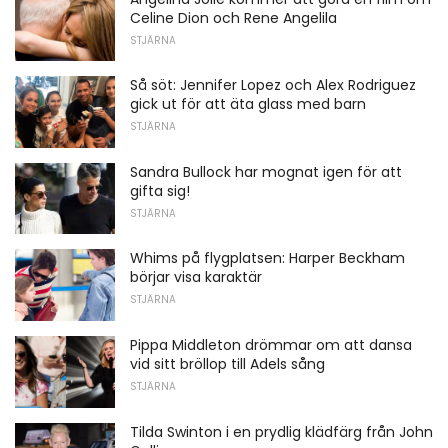
Celine Dion och Rene Angelila
STJÄRNA
Så söt: Jennifer Lopez och Alex Rodriguez
gick ut för att äta glass med barn
STJÄRNA
Sandra Bullock har mognat igen för att
gifta sig!
STJÄRNA
Whims på flygplatsen: Harper Beckham
börjar visa karaktär
STJÄRNA
Pippa Middleton drömmar om att dansa
vid sitt bröllop till Adels sång
STJÄRNA
Tilda Swinton i en prydlig klädfärg från John