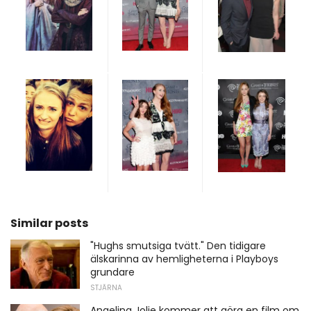
Similar posts
"Hughs smutsiga tvätt." Den tidigare
älskarinna av hemligheterna i Playboys
grundare
STJÄRNA
Angelina Jolie kommer att göra en film om