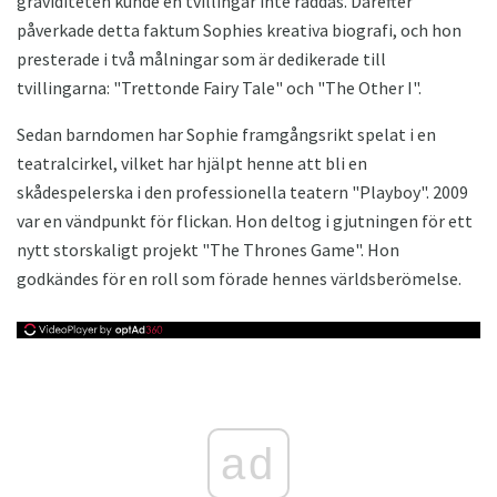
graviditeten kunde en tvillingar inte räddas. Därefter
påverkade detta faktum Sophies kreativa biografi, och hon
presterade i två målningar som är dedikerade till
tvillingarna: "Trettonde Fairy Tale" och "The Other I".
Sedan barndomen har Sophie framgångsrikt spelat i en
teatralcirkel, vilket har hjälpt henne att bli en
skådespelerska i den professionella teatern "Playboy". 2009
var en vändpunkt för flickan. Hon deltog i gjutningen för ett
nytt storskaligt projekt "The Thrones Game". Hon
godkändes för en roll som förade hennes världsberömelse.
ad