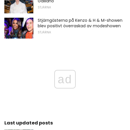
Galliano
STJÄRNA
Stjärngästerna på Kenzo & H & M-showen
blev positivt överraskad av modeshowen
STJÄRNA
ad
Last updated posts