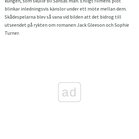
kungen, som skulle bli Sansas man. Enligt filmens plot
blinkar inledningsvis känslor under ett möte mellan dem.
Skådespelarna blev så vana vid bilden att det bidrog till
utseendet på rykten om romanen Jack Gleeson och Sophie
Turner.
ad