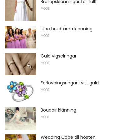
Bröllopsklänningar för fullt
MODE
Lilac brudtärna klänning
MODE
Guld vigselringar
MODE
Förlovningsringar i vitt guld
MODE
Boudoir klänning
MODE
Wedding Cape till hösten