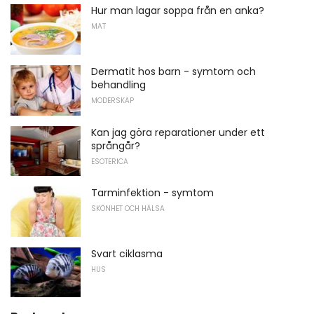
Hur man lagar soppa från en anka?
MAT
Dermatit hos barn - symtom och
behandling
MODERSKAP
Kan jag göra reparationer under ett
språngår?
ESOTERICA
Tarminfektion - symtom
SKÖNHET OCH HÄLSA
Svart ciklasma
HUS