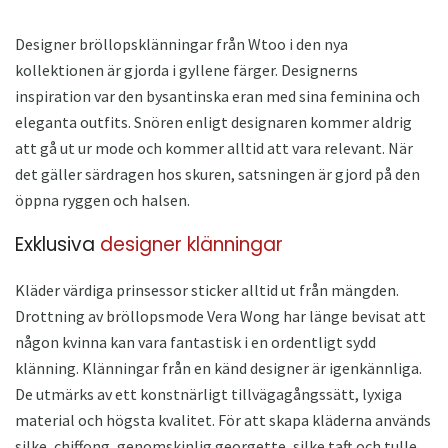
Designer bröllopsklänningar från Wtoo i den nya
kollektionen är gjorda i gyllene färger. Designerns
inspiration var den bysantinska eran med sina feminina och
eleganta outfits. Snören enligt designaren kommer aldrig
att gå ut ur mode och kommer alltid att vara relevant. När
det gäller särdragen hos skuren, satsningen är gjord på den
öppna ryggen och halsen.
Exklusiva
designer klänningar
Kläder värdiga prinsessor sticker alltid ut från mängden.
Drottning av bröllopsmode Vera Wong har länge bevisat att
någon kvinna kan vara fantastisk i en ordentligt sydd
klänning. Klänningar från en känd designer är igenkännliga.
De utmärks av ett konstnärligt tillvägagångssätt, lyxiga
material och högsta kvalitet. För att skapa kläderna används
silke, chiffong, genomskinlig georgette, silke taft och tulle.