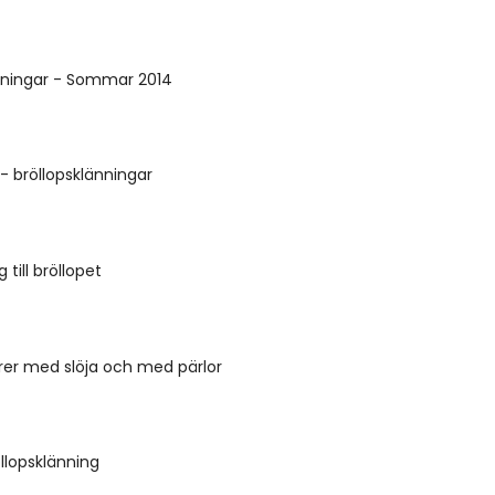
änningar - Sommar 2014
 bröllopsklänningar
 till bröllopet
syrer med slöja och med pärlor
llopsklänning