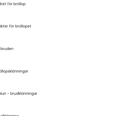
et för bröllop
kter för bröllopet
r bruden
llopsklänningar
lun - brudklänningar
rudklänning