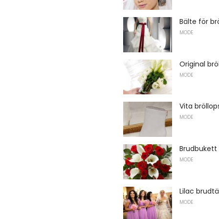
Bälte för br
MODE
Original br
MODE
Vita bröllop
MODE
Brudbukett 
MODE
Lilac brudt
MODE