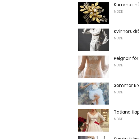
Kamma i hår
MODE
Kvinnors drä
MODE
Peignoir fö
MODE
Sommar Brö
MODE
Tatiana Kap
MODE
Svartvitt b