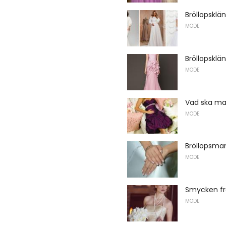
Bröllopsklä
MODE
Bröllopsklä
MODE
Vad ska man
MODE
Bröllopsman
MODE
Smycken från
MODE