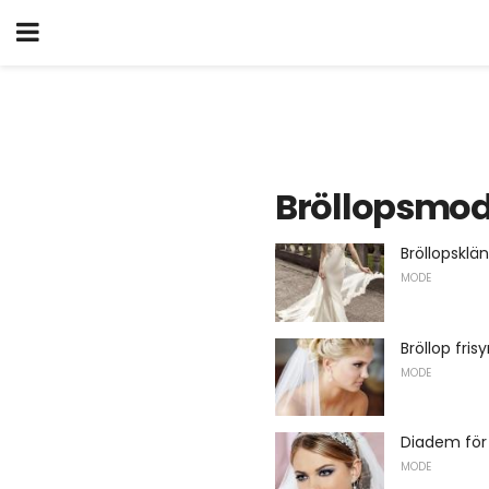
Bröllopsmo
Bröllopsklä
MODE
Bröllop fris
MODE
Diadem för
MODE