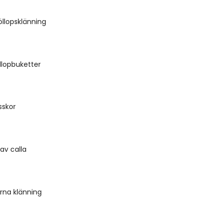
öllopsklänning
öllopbuketter
sskor
av calla
ärna klänning