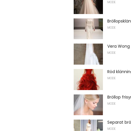
MODE
Bröllopskl
MODE
Vera Wong -
MODE
Röd klänning
MODE
Bröllop fri
MODE
Separat brö
MODE