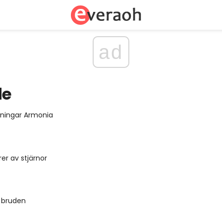
ad
de
nningar Armonia
yrer av stjärnor
 bruden