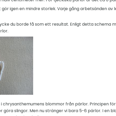
 gör igen en mindre storlek. Varje gång arbetsänden av l
ycke du borde få som ett resultat. Enligt detta schema mås
lor.
t i chrysanthemumens blommor från pärlor. Principen för
göra slingor. Men nu stränger vi bara 5-6 pärlor. I en bl