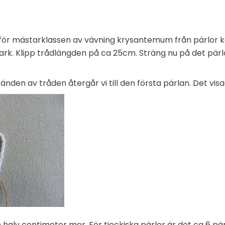
 för mästarklassen av vävning krysantemum från pärlor
ark. Klipp trådlängden på ca 25cm. Sträng nu på det pärlo
den av tråden återgår vi till den första pärlan. Det visa
halv centimeter mer. För tjeckiska pärlor är det ca 6 pär