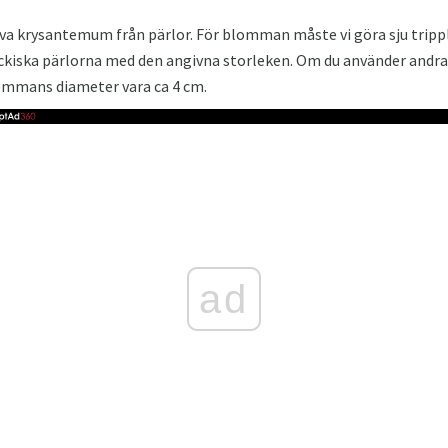
va krysantemum från pärlor. För blomman måste vi göra sju trippl
jeckiska pärlorna med den angivna storleken. Om du använder andr
ommans diameter vara ca 4 cm.
ad