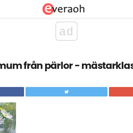
ad
um från pärlor - mästarkla