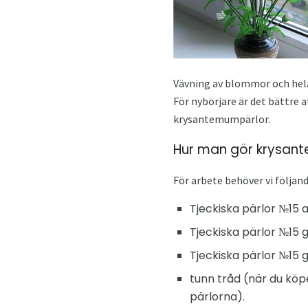
Vävning av blommor och hela 
För nybörjare är det bättre 
krysantemumpärlor.
Hur man gör krysant
För arbete behöver vi följan
Tjeckiska pärlor №15 av
Tjeckiska pärlor №15 g
Tjeckiska pärlor №15 g
tunn tråd (när du köp
pärlorna).