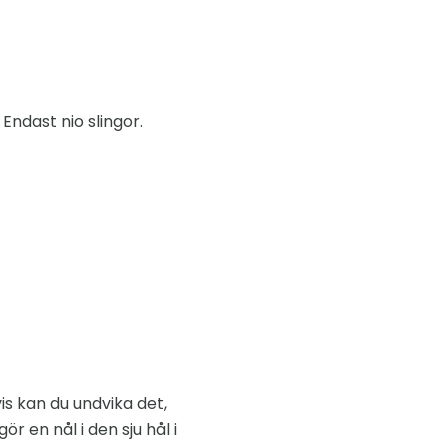
ndast nio slingor.
is kan du undvika det,
r en nål i den sju hål i