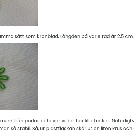
amma sätt som kronblad. Längden på varje rad är 2,5 cm. E
um från pärlor behöver vi det här lilla tricket. Naturligtv
n så stabil. Så, ur plastflaskan skär ut en liten krus och gö