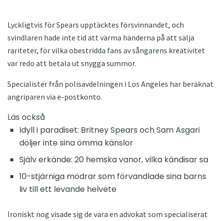
Lyckligtvis för Spears upptäcktes försvinnandet, och
svindlaren hade inte tid att värma händerna på att sälja
rariteter, för vilka obestridda fans av sångarens kreativitet
var redo att betala ut snygga summor.
Specialister från polisavdelningen i Los Angeles har beräknat
angriparen via e-postkonto.
Läs också
Idyll i paradiset: Britney Spears och Sam Asgari
döljer inte sina ömma känslor
Själv erkände: 20 hemska vanor, vilka kändisar sa
10-stjärniga mödrar som förvandlade sina barns
liv till ett levande helvete
Ironiskt nog visade sig de vara en advokat som specialiserat