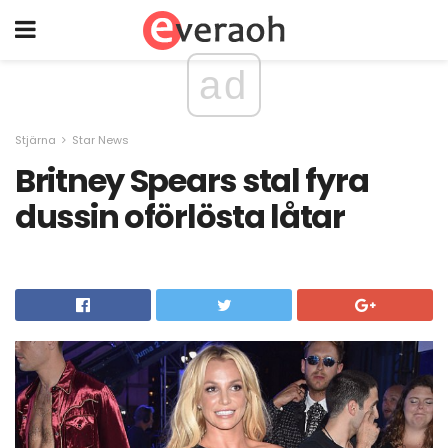
ad
Stjärna
Star News
Britney Spears stal fyra
dussin oförlösta låtar