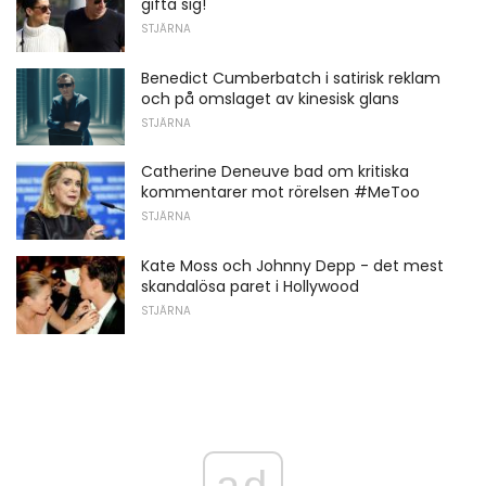
gifta sig!
STJÄRNA
Benedict Cumberbatch i satirisk reklam
och på omslaget av kinesisk glans
STJÄRNA
Catherine Deneuve bad om kritiska
kommentarer mot rörelsen #MeToo
STJÄRNA
Kate Moss och Johnny Depp - det mest
skandalösa paret i Hollywood
STJÄRNA
ad