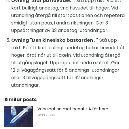
Övning "Slår på huvudet"
. Stå upp rakt. Vid ett
kort bullrigt andetag, vrid huvudet till höger. Vid
utandning återgå till startpositionen och repetera
smidigt, utan paus, i andra riktningen. Gör 3
uppsättningar av 32 andetag-utandningar.
Övning "Den kinesiska bastarden
.
"
Stå upp
rakt. På ett kort bullrigt andetag hakar huvudet åt
höger, örat når ut till axeln. Vid utandning återgå
till utgångsläget. Upprepa det andra sättet. Gör
12 tillvägagångssätt för 8 andnings-utandningar
eller 3 tillvägagångssätt för 32 andnings-
utandningar.
Similar posts
Vaccination mot hepatit A för barn
MODERSKAP