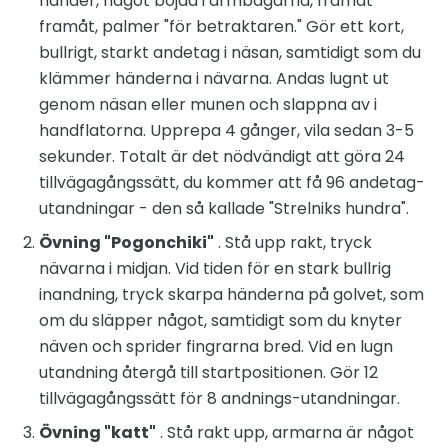
händer, något böjda i armbågarna, framåt
framåt, palmer "för betraktaren." Gör ett kort,
bullrigt, starkt andetag i näsan, samtidigt som du
klämmer händerna i nävarna. Andas lugnt ut
genom näsan eller munen och slappna av i
handflatorna. Upprepa 4 gånger, vila sedan 3-5
sekunder. Totalt är det nödvändigt att göra 24
tillvägagångssätt, du kommer att få 96 andetag-
utandningar - den så kallade "Strelniks hundra".
Övning "Pogonchiki"
. Stå upp rakt, tryck
nävarna i midjan. Vid tiden för en stark bullrig
inandning, tryck skarpa händerna på golvet, som
om du släpper något, samtidigt som du knyter
näven och sprider fingrarna bred. Vid en lugn
utandning återgå till startpositionen. Gör 12
tillvägagångssätt för 8 andnings-utandningar.
Övning "katt"
. Stå rakt upp, armarna är något