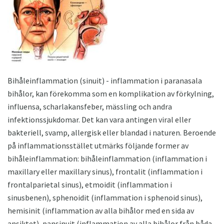
Bihåleinflammation (sinuit) - inflammation i paranasala
bihålor, kan förekomma som en komplikation av förkylning,
influensa, scharlakansfeber, mässling och andra
infektionssjukdomar. Det kan vara antingen viral eller
bakteriell, svamp, allergisk eller blandad i naturen. Beroende
på inflammationsstället utmärks följande former av
bihåleinflammation: bihåleinflammation (inflammation i
maxillary eller maxillary sinus), frontalit (inflammation i
frontalparietal sinus), etmoidit (inflammation i
sinusbenen), sphenoidit (inflammation i sphenoid sinus),
hemisinit (inflammation av alla bihålor med en sida av
ansiktet), pansinuit (inflammation av alla bihålor från båda