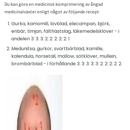
Du kan göra en medicinsk komprimering av ångad
medicinalväxter enligt något av följande recept:
Gurka, kamomill, lövblad, elecampan, björk,
enbär, timjan, fälthästslag, läkemedelsklöver - i
andelen 3: 3: 3: 2: 2: 2: 2: 2: 1.
Medunitsa, gurkor, svartbärblad, kamille,
kalendula, horsetail, mallow, sötklöver, mullein,
brombärblad - i förhållande 3: 3: 3: 3: 3: 2: 2: 2: 2: 2.