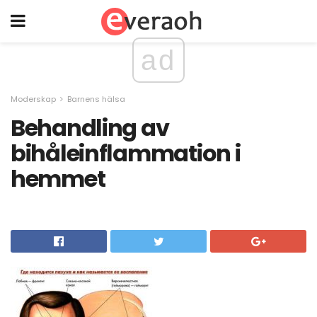
ad
Moderskap
Barnens hälsa
Behandling av
bihåleinflammation i
hemmet