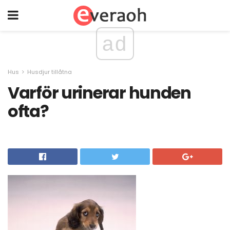
ad
Hus
Husdjur tillåtna
Varför urinerar hunden
ofta?