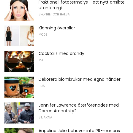
Fraktionell fototermolys - ett nytt ansikte
utan kirurgi
SKÖNHET OCH HÄLSA
Klänning överaller
MODE
Cocktails med brandy
MAT
Dekorera blomkrukor med egna händer
HUS
Jennifer Lawrence återförenades med
Darren Aronofsky?
STJÄRNA
Angelina Jolie behöver inte PR-manens