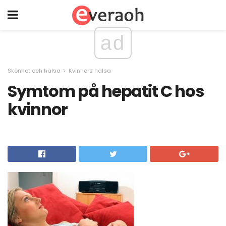
ad
Skönhet och hälsa
Kvinnors hälsa
Symtom på hepatit C hos
kvinnor