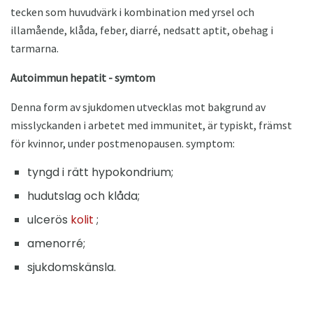
tecken som huvudvärk i kombination med yrsel och
illamående, klåda, feber, diarré, nedsatt aptit, obehag i
tarmarna.
Autoimmun hepatit - symtom
Denna form av sjukdomen utvecklas mot bakgrund av
misslyckanden i arbetet med immunitet, är typiskt, främst
för kvinnor, under postmenopausen. symptom:
tyngd i rätt hypokondrium;
hudutslag och klåda;
ulcerös
kolit
;
amenorré;
sjukdomskänsla.