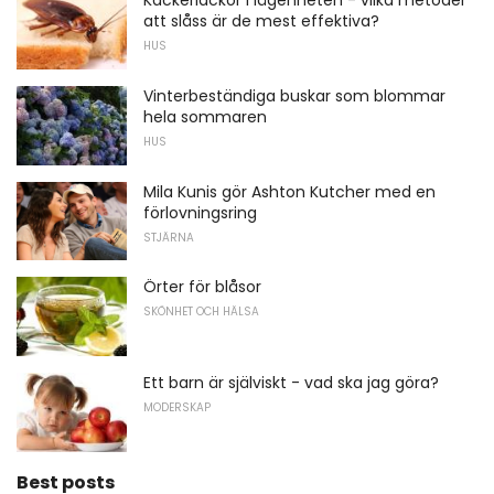
Kackerlackor i lägenheten - vilka metoder
att slåss är de mest effektiva?
HUS
Vinterbeständiga buskar som blommar
hela sommaren
HUS
Mila Kunis gör Ashton Kutcher med en
förlovningsring
STJÄRNA
Örter för blåsor
SKÖNHET OCH HÄLSA
Ett barn är själviskt - vad ska jag göra?
MODERSKAP
Best posts