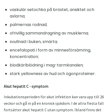
vaskulär setochka på bröstet, ansiktet och
axlarna;
palmernas rodnad;
ofrivillig sammandragning av musklerna;
svullnad i buken, smärta;
encefalopati i form av minnesförsämring,
koncentration;
blodkärlblödning i mag-tarmkanalen;
stark yellowness av hud och ögonproteiner.
Akut hepatit C - symptom
Inkubationsperioden för akut infektion kan vara upp till 26
veckor och gå in på en kronisk sjukdom. I de allra flesta fall
fortsätter akut hepatit C utan symptom. Ibland finns det