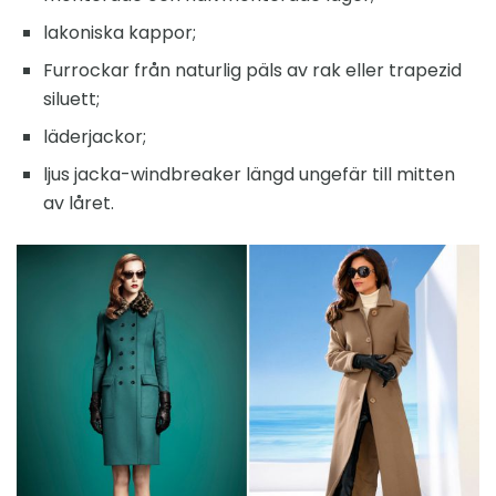
lakoniska kappor;
Furrockar från naturlig päls av rak eller trapezid
siluett;
läderjackor;
ljus jacka-windbreaker längd ungefär till mitten
av låret.