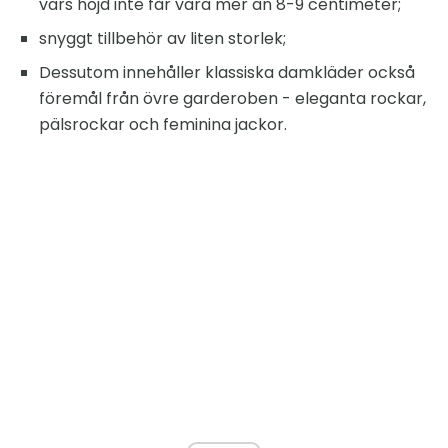
vars höjd inte får vara mer än 8-9 centimeter;
snyggt tillbehör av liten storlek;
Dessutom innehåller klassiska damkläder också
föremål från övre garderoben - eleganta rockar,
pälsrockar och feminina jackor.