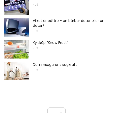
HUS
Vilket är bättre - en bärbar dator eller en
dator?
HUS
Kylskåp "Know Frost"
HUS
Dammsugarens sugkraft
HUS