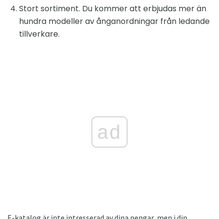
Stort sortiment. Du kommer att erbjudas mer än
hundra modeller av ånganordningar från ledande
tillverkare.
ad
E-katalog är inte intresserad av dina pengar, men i din