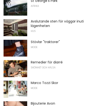
St George's Park
AFRIKA
Avslutande sten för väggar inuti
lägenheten
HUS
Stövlar "traktorer"
MODE
Remedier för diarré
SKÖNHET OCH HÄLSA
Marco Tozzi Skor
MODE
Bijouterie Avon