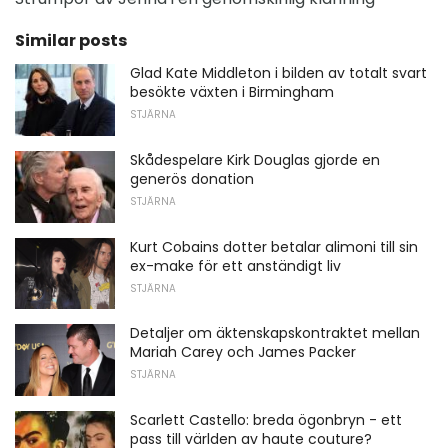
Similar posts
Glad Kate Middleton i bilden av totalt svart
besökte växten i Birmingham
STJÄRNA
Skådespelare Kirk Douglas gjorde en
generös donation
STJÄRNA
Kurt Cobains dotter betalar alimoni till sin
ex-make för ett anständigt liv
STJÄRNA
Detaljer om äktenskapskontraktet mellan
Mariah Carey och James Packer
STJÄRNA
Scarlett Castello: breda ögonbryn - ett
pass till världen av haute couture?