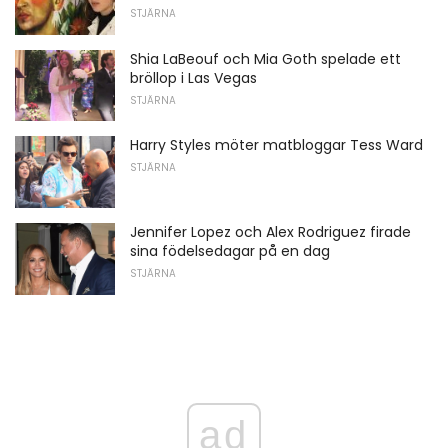
STJÄRNA
Shia LaBeouf och Mia Goth spelade ett
bröllop i Las Vegas
STJÄRNA
Harry Styles möter matbloggar Tess Ward
STJÄRNA
Jennifer Lopez och Alex Rodriguez firade
sina födelsedagar på en dag
STJÄRNA
ad