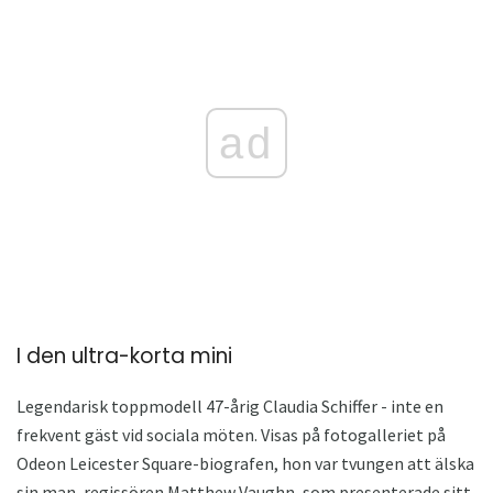
ad
I den ultra-korta mini
Legendarisk toppmodell 47-årig Claudia Schiffer - inte en
frekvent gäst vid sociala möten. Visas på fotogalleriet på
Odeon Leicester Square-biografen, hon var tvungen att älska
sin man, regissören Matthew Vaughn, som presenterade sitt