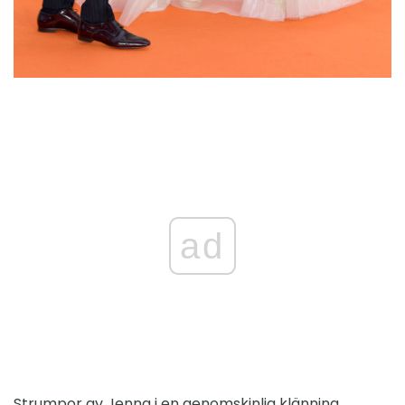
ad
Strumpor av Jenna i en genomskinlig klänning