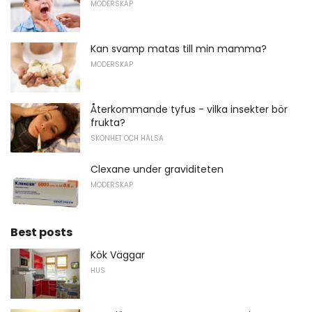
MODERSKAP
Kan svamp matas till min mamma?
MODERSKAP
Återkommande tyfus - vilka insekter bör
frukta?
SKÖNHET OCH HÄLSA
Clexane under graviditeten
MODERSKAP
Best posts
Kök Väggar
HUS