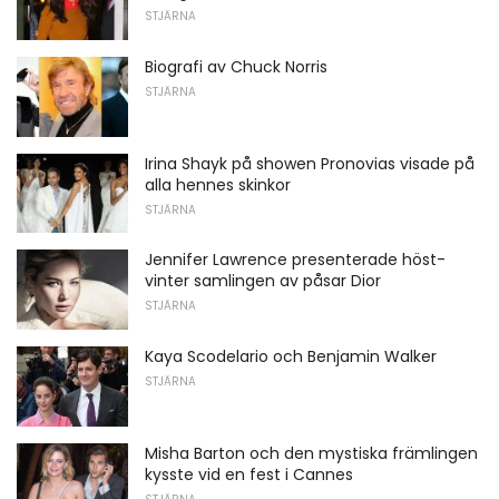
STJÄRNA
Biografi av Chuck Norris
STJÄRNA
Irina Shayk på showen Pronovias visade på
alla hennes skinkor
STJÄRNA
Jennifer Lawrence presenterade höst-
vinter samlingen av påsar Dior
STJÄRNA
Kaya Scodelario och Benjamin Walker
STJÄRNA
Misha Barton och den mystiska främlingen
kysste vid en fest i Cannes