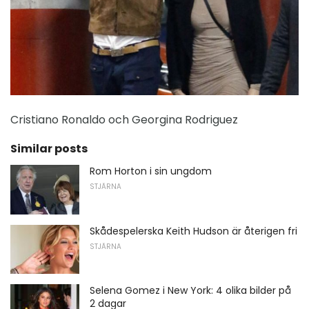
Cristiano Ronaldo och Georgina Rodriguez
Similar posts
Rom Horton i sin ungdom
STJÄRNA
Skådespelerska Keith Hudson är återigen fri
STJÄRNA
Selena Gomez i New York: 4 olika bilder på
2 dagar