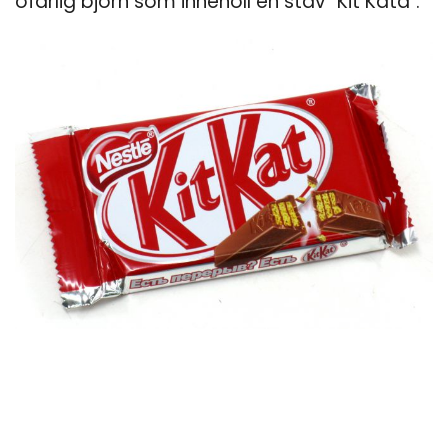
ofarlig björn som innehöll en stav "Kit Kata".