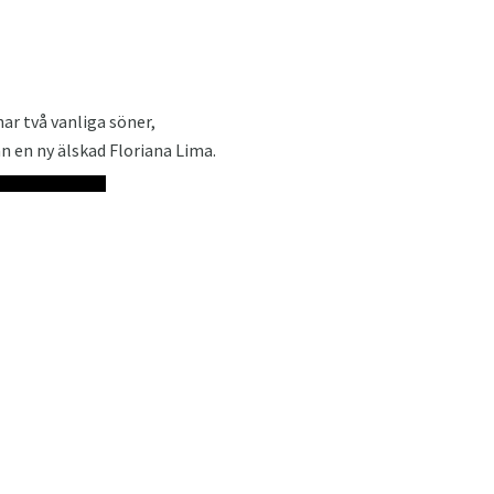
har två vanliga söner,
an en ny älskad Floriana Lima.