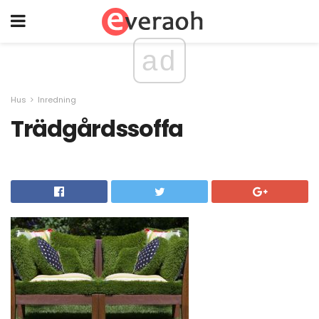
ad
Hus
Inredning
Trädgårdssoffa