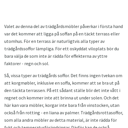
Valet av denna del av trädgårdsmöbler påverkar i första hand
var det kommer att ligga på soffan på en täckt terrass eller
utomhus. För en terrass är naturligtvis alla typer av
trädgårdssoffor lämpliga. För ett oskyddat viloplats bör du
bara välja de som inte är rädda för effekterna av yttre
faktorer - regn och sol.
Så, vissa typer av trädgårds soffor. Det finns ingen tvekan om
att korgmøbler, inklusive en soffa, kommer att se bra ut på
den täckta terrassen. På ett sådant ställe blir det inte vått i
regnet och kommer inte att brinna ut under solen. Och det
här kan vara möbler, korgar inte bara från vinstocken, utan
också från rotting - en liana av palmer. Trädgårdsrottasoffor,
som alla andra möbler av detta material, är inte rädda för
fukt och temperaturförändringar. Därför kan de också