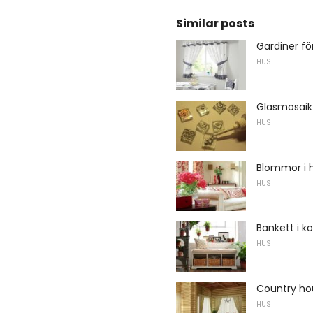
Similar posts
Gardiner för
HUS
Glasmosai
HUS
Blommor i 
HUS
Bankett i ko
HUS
Country ho
HUS