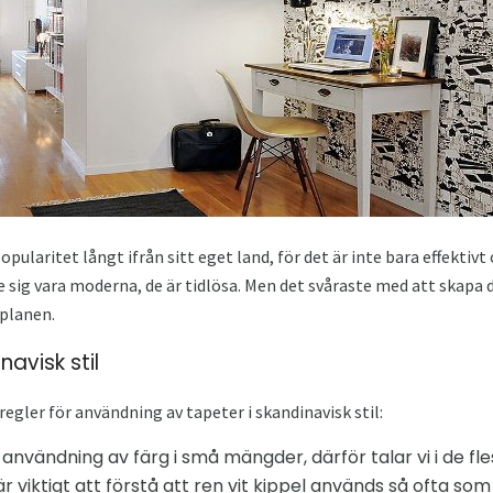
pularitet långt ifrån sitt eget land, för det är inte bara effektivt
 sig vara moderna, de är tidlösa. Men det svåraste med att skapa d
gplanen.
avisk stil
regler för användning av tapeter i skandinavisk stil:
 användning av färg i små mängder, därför talar vi i de fles
är viktigt att förstå att ren vit kippel används så ofta som