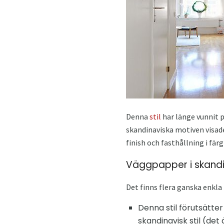
Denna
stil
har länge vunnit po
skandinaviska motiven visade
finish och fasthållning i fär
Väggpapper i skandin
Det finns flera ganska enkla 
Denna stil förutsätter
skandinavisk stil (det 