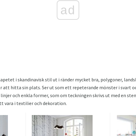
ad
apetet i skandinavisk stil ut i ränder mycket bra, polygoner, lands
t hitta sin plats. Ser ut som ett repeterande mönster i svart och 
 linjer och enkla former, som om teckningen skrivs ut med en stenci
 vara i textilier och dekoration.