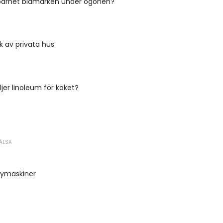
 barnet blåmärken under ögonen?
k av privata hus
jer linoleum för köket?
ÄLSA
symaskiner