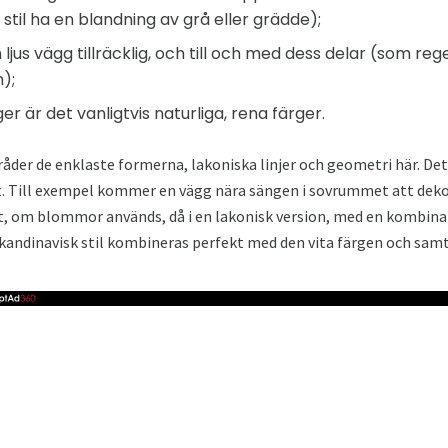
 stil ha en blandning av grå eller grädde);
 ljus vägg tillräcklig, och till och med dess delar (som reg
n);
er är det vanligtvis naturliga, rena färger.
n råder de enklaste formerna, lakoniska linjer och geometri här. D
Till exempel kommer en vägg nära sängen i sovrummet att dekore
et, om blommor används, då i en lakonisk version, med en kombinati
 skandinavisk stil kombineras perfekt med den vita färgen och samt