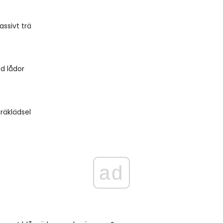
ssivt trä
d lådor
träklädsel
ad