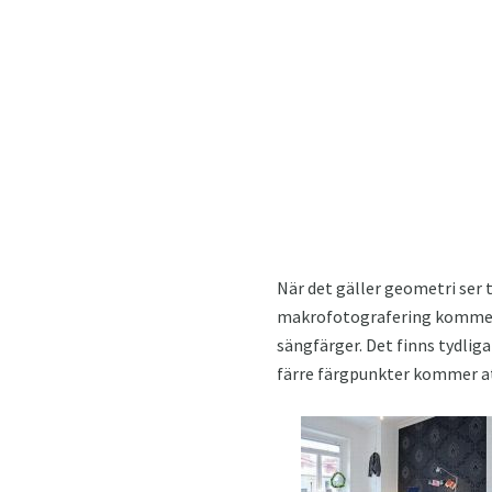
När det gäller geometri ser t
makrofotografering kommer at
sängfärger. Det finns tydliga
färre färgpunkter kommer att